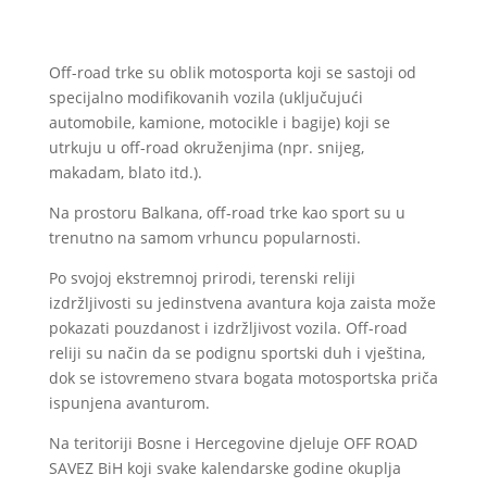
Off-road trke su oblik motosporta koji se sastoji od
specijalno modifikovanih vozila (uključujući
automobile, kamione, motocikle i bagije) koji se
utrkuju u off-road okruženjima (npr. snijeg,
makadam, blato itd.).
Na prostoru Balkana, off-road trke kao sport su u
trenutno na samom vrhuncu popularnosti.
Po svojoj ekstremnoj prirodi, terenski reliji
izdržljivosti su jedinstvena avantura koja zaista može
pokazati pouzdanost i izdržljivost vozila. Off-road
reliji su način da se podignu sportski duh i vještina,
dok se istovremeno stvara bogata motosportska priča
ispunjena avanturom.
Na teritoriji Bosne i Hercegovine djeluje OFF ROAD
SAVEZ BiH koji svake kalendarske godine okuplja