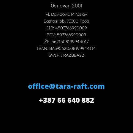
Osnovan 2001
vl. Davidović Miroslav
Bastasi bb, 73300 Foča
JIB: 4503766990009
PDV: 503766990009
ŽR: 5621508199944017
IBAN: BA395621508199944114
SWIFT: RAZBBA22
office@tara-raft.com
+387 66 640 882