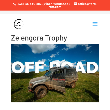
+387 66 640 882 (Viber, WhatsApp)
office@tara-
raft.com
Zelengora Trophy