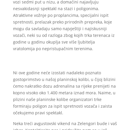
vozi sedmi put u nizu, a domaćini najavljuju
nesvakidasnji spektakl na stazi i poligonima.
Atraktivne vožnje po proplancima, specijalni ispit
spretnosti, prelazak preko prirodnih prepreka, koje
mogu da savladaju samo najvještiji i najiskusniji
vozači, neki su od razloga zbog kojih trka terenaca iz
godine u godinu okuplja sve više ljubitelja
vratolomija po nepristupačnim terenima.
Ni ove godine neće izostati nadaleko poznato
gostoprimstvo u našoj planinskoj kolibi, u čijoj blizini
ćemo nakratko dozu adrenalina sa rijeke prenijeti na
kopno visoko oko 1.400 metara iznad mora. Naime, u
plizini naše planinske kolibe organizatori trke
formiraju poligon za ispit spretnosti vozača i zaista
očekujemo pravi spektakl.
Neka treći avgustovski vikend na Zelengori bude i vaš