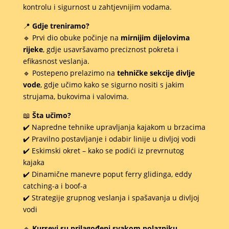
kontrolu i sigurnost u zahtjevnijim vodama.
📍
Gdje treniramo?
🔹 Prvi dio obuke počinje na
mirnijim dijelovima
rijeke
, gdje usavršavamo preciznost pokreta i
efikasnost veslanja.
🔹 Postepeno prelazimo na
tehničke sekcije divlje
vode
, gdje učimo kako se sigurno nositi s jakim
strujama, bukovima i valovima.
📖
Šta učimo?
✔️ Napredne tehnike upravljanja kajakom u brzacima
✔️ Pravilno postavljanje i odabir linije u divljoj vodi
✔️ Eskimski okret – kako se podići iz prevrnutog
kajaka
✔️ Dinamične manevre poput ferry glidinga, eddy
catching-a i boof-a
✔️ Strategije grupnog veslanja i spašavanja u divljoj
vodi
🔹
Kursevi su prilagođeni svakom polazniku
,