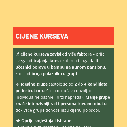
CIJENE KURSEVA
💰
Cijene kurseva zavisi od više faktora
– prije
svega od
trajanja kursa
, zatim od toga
da li
učesnici borave u kampu na punom pansionu
,
kao i od
broja polaznika u grupi
.
🔹
Idealne grupe
sastoje se od
2 do 4 kandidata
po instruktoru
, što omogućava dovoljno
individualne pažnje i brži napredak.
Manje grupe
znače intenzivniji rad i personalizovanu obuku
,
dok veće grupe donose nižu cijenu po osobi.
🏕
Opcije smještaja i ishrane
: