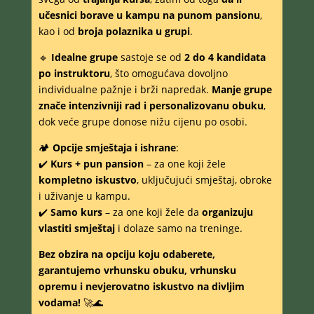
učesnici borave u kampu na punom pansionu
,
kao i od
broja polaznika u grupi
.
🔹
Idealne grupe
sastoje se od
2 do 4 kandidata
po instruktoru
, što omogućava dovoljno
individualne pažnje i brži napredak.
Manje grupe
znače intenzivniji rad i personalizovanu obuku
,
dok veće grupe donose nižu cijenu po osobi.
🏕
Opcije smještaja i ishrane
:
✔️
Kurs + pun pansion
– za one koji žele
kompletno iskustvo
, uključujući smještaj, obroke
i uživanje u kampu.
✔️
Samo kurs
– za one koji žele da
organizuju
vlastiti smještaj
i dolaze samo na treninge.
Bez obzira na opciju koju odaberete,
garantujemo vrhunsku obuku, vrhunsku
opremu i nevjerovatno iskustvo na divljim
vodama!
🚀🌊