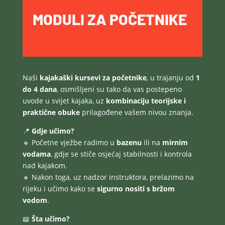
MODULI ZA POČETNIKE
Naši
kajakaški kursevi za početnike
, u trajanju od
1
do 4 dana
, osmišljeni su tako da vas postepeno
uvode u svijet kajaka, uz
kombinaciju teorijske i
praktične obuke
prilagođene vašem nivou znanja.
📍
Gdje učimo?
🔹 Početne vježbe radimo u
bazenu
ili na
mirnim
vodama
, gdje se stiče osjećaj stabilnosti i kontrola
nad kajakom.
🔹 Nakon toga, uz nadzor instruktora, prelazimo na
rijeku i učimo kako se
sigurno nositi s bržom
vodom
.
📖
Šta učimo?