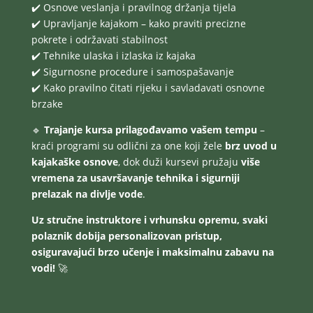
✔️ Osnove veslanja i pravilnog držanja tijela
✔️ Upravljanje kajakom – kako praviti precizne
pokrete i održavati stabilnost
✔️ Tehnike ulaska i izlaska iz kajaka
✔️ Sigurnosne procedure i samospašavanje
✔️ Kako pravilno čitati rijeku i savladavati osnovne
brzake
🔹
Trajanje kursa prilagođavamo vašem tempu
–
kraći programi su odlični za one koji žele
brz uvod u
kajakaške osnove
, dok duži kursevi pružaju
više
vremena za usavršavanje tehnika i sigurniji
prelazak na divlje vode
.
Uz stručne instruktore i vrhunsku opremu, svaki
polaznik dobija personalizovan pristup,
osiguravajući brzo učenje i maksimalnu zabavu na
vodi!
🚀