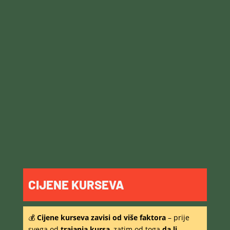
CIJENE KURSEVA
💰
Cijene kurseva zavisi od više faktora
– prije
svega od
trajanja kursa
, zatim od toga
da li