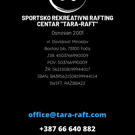
SPORTSKO REKREATIVNI RAFTING
CENTAR "TARA-RAFT"
Osnovan 2001
vl. Davidović Miroslav
Bastasi bb, 73300 Foča
JIB: 4503766990009
PDV: 503766990009
ŽR: 5621508199944017
IBAN: BA395621508199944114
SWIFT: RAZBBA22
office@tara-raft.com
+387 66 640 882