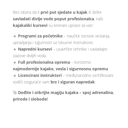
Bez obzira da li
prvi put sjedate u kajak
ili želite
savladati divlje vode poput profesionalca
, naši
kajakaški kursevi
su kreirani upravo za vas!
🔹
Programi za početnike
– naučite osnove veslanja,
upravljanja i sigurnosti uz iskusne instruktore.
🔹
Napredni kursevi
– usavršite tehnike i savladajte
izazove divljih voda.
🔹
Full profesionalna oprema
– koristimo
najmodernije kajake, vesla i sigurnosnu opremu
.
🔹
Licencirani instruktori
– međunarodno sertifikovani
vodiči osiguraće vam
brz i siguran napredak
.
🚀
Dođite i otkrijte magiju kajaka – spoj adrenalina,
prirode i slobode!