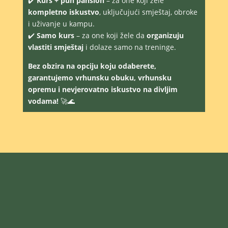
✔️
Kurs + pun pansion
– za one koji žele
kompletno iskustvo
, uključujući smještaj, obroke
i uživanje u kampu.
✔️
Samo kurs
– za one koji žele da
organizuju
vlastiti smještaj
i dolaze samo na treninge.
Bez obzira na opciju koju odaberete,
garantujemo vrhunsku obuku, vrhunsku
opremu i nevjerovatno iskustvo na divljim
vodama!
🚀🌊