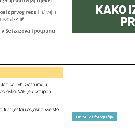
ačiji doživljaj rijeke!
KAKO I
ke iz prvog reda
i uživaj u
P
njona! 🌿🏕️
, više izazova i potpunu
lazi od 18h. Gosti imaju
 boravka. WiFi je dostupan
 ti smještaj i objasniti sve što
Otvori još fotografija