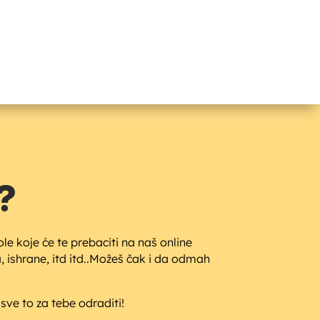
?
e koje će te prebaciti na naš online
 ishrane, itd itd..Možeš čak i da odmah
 sve to za tebe odraditi!