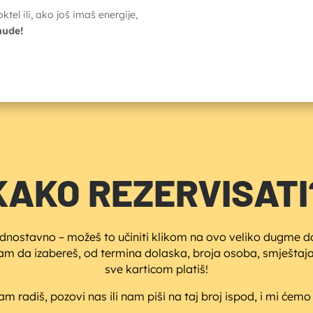
ktel ili, ako još imaš energije,
nude!
KAKO REZERVISATI
jednostavno – možeš to učiniti klikom na ovo veliko dugme dol
am da izabereš, od termina dolaska, broja osoba, smještaja,
sve karticom platiš!
m radiš, pozovi nas ili nam piši na taj broj ispod, i mi ćemo