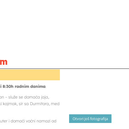
om
ili 8:30h radnim danima
.
tan – služe se domaća jaja,
ki kajmak, sir sa Durmitora, med
Otvori još fotografija
, puter i domaći voćni namazi od