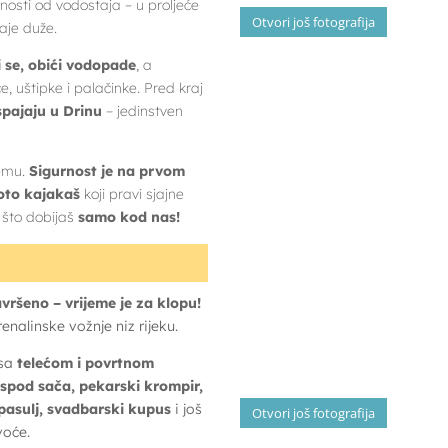
snosti od vodostaja – u proljeće
Otvori još fotografija
raje duže.
i se, obići vodopade
, a
e, uštipke i palačinke. Pred kraj
spajaju u Drinu
– jedinstven
emu.
Sigurnost je na prvom
oto kajakaš
koji pravi sjajne
o što dobijaš
samo kod nas!
vršeno – vrijeme je za klopu!
nalinske vožnje niz rijeku.
 sa
telećom i povrtnom
 ispod sača, pekarski krompir,
 pasulj, svadbarski kupus
i još
Otvori još fotografija
voće.