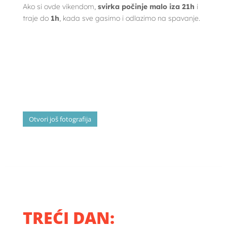
Ako si ovde vikendom,
svirka počinje malo iza 21h
i
traje do
1h
, kada sve gasimo i odlazimo na spavanje.
Otvori još fotografija
TREĆI
DAN: