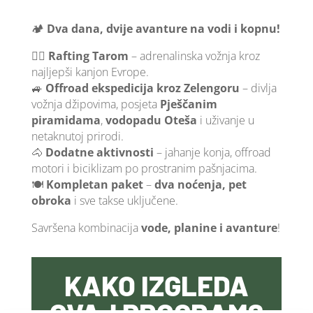
🏕️
Dva dana, dvije avanture na vodi i kopnu!
🚣‍♂️
Rafting Tarom
– adrenalinska vožnja kroz
najljepši kanjon Evrope.
🚙
Offroad ekspedicija kroz Zelengoru
– divlja
vožnja džipovima, posjeta
Pješčanim
piramidama
,
vodopadu Oteša
i uživanje u
netaknutoj prirodi.
🐴
Dodatne aktivnosti
– jahanje konja, offroad
motori i biciklizam po prostranim pašnjacima.
🍽️
Kompletan paket
–
dva noćenja, pet
obroka
i sve takse uključene.
Savršena kombinacija
vode, planine i avanture
!
KAKO IZGLEDA