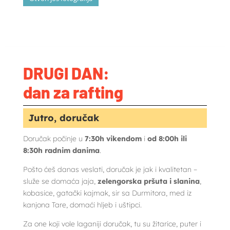
DRUGI
DAN:
dan za rafting
Jutro, doručak
Doručak počinje u
7:30h vikendom
i
od 8:00h ili
8:30h radnim danima
.
Pošto ćeš danas veslati, doručak je jak i kvalitetan –
služe se domaća jaja,
zelengorska pršuta i slanina
,
kobasice, gatački kajmak, sir sa Durmitora, med iz
kanjona Tare, domaći hljeb i uštipci.
Za one koji vole laganiji doručak, tu su žitarice, puter i