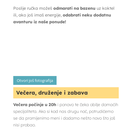
Poslije ručka možeš
odmarati na bazenu
uz koktel
ili, ako još imaš energije,
odabrati neku dodatnu
avanturu iz naše ponude!
Otvori još fotografija
Večera, druženje i zabava
Večera počinje u 20h
i ponovo te čeka obilje domaćih
specijaliteta. Ako si kod nas drugu noć, potrudićemo
se da promijenimo meni i dodamo nešto novo što još
nisi probao.