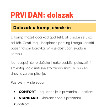
OVAJ PROGRAM?
PRVI
DAN:
dolazak
Dolazak u kamp, check-in
U kamp možeš doći kad god želiš, ali u sobe se ulazi
od 18h. Gosti imaju besplatan parking i mogu koristiti
bazen tokom boravka. WiFi je dostupan svuda u
kampu.
Na recepciji će te dočekati naše osoblje, pokazati ti
smještaj i objasniti sve što trebaš znati. Tu su 24h
dnevno za sva pitanja.
Postoje tri vrste soba:
COMFORT
– najudobnije, s privatnim kupatilom,
STANDARD
– klasične sobe s privatnim
kupatilom,