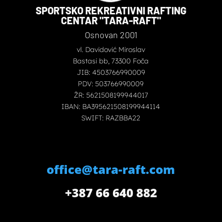
SPORTSKO REKREATIVNI RAFTING
CENTAR "TARA-RAFT"
Osnovan 2001
vl. Davidović Miroslav
Bastasi bb, 73300 Foča
JIB: 4503766990009
PDV: 503766990009
ŽR: 5621508199944017
IBAN: BA395621508199944114
SWIFT: RAZBBA22
office@tara-raft.com
+387 66 640 882