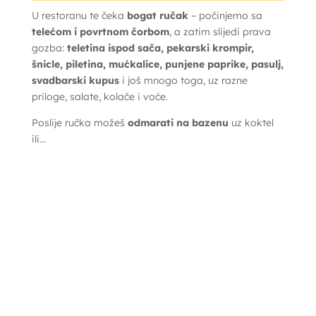
U restoranu te čeka
bogat ručak
– počinjemo sa
telećom i povrtnom čorbom
, a zatim slijedi prava
gozba:
teletina ispod sača, pekarski krompir,
šnicle, piletina, mućkalice, punjene paprike, pasulj,
svadbarski kupus
i još mnogo toga, uz razne
priloge, salate, kolače i voće.
Poslije ručka možeš
odmarati na bazenu
uz koktel
ili…