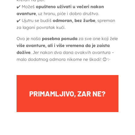
✔️ Možeš
opušteno uživati u večeri nakon
avanture
, uz hranu, piće i dobro društvo.
✔️ Ujutru se budiš
odmoran, bez žurbe
, spreman
za lagani povratak kući.
Ovo je naša
posebna ponuda
za sve one koji žele
više avanture, ali i više vremena da je zaista
dožive
. Jer nakon dva dana ovakvih avantura –
malo dodatnog odmora nikome ne škodi! 😊✨
PRIMAMLJIVO, ZAR NE?