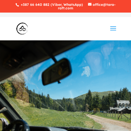
+387 66 640 882 (Viber, WhatsApp)
office@tara-
raft.com