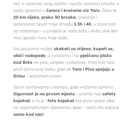
Već si upoznao svog vodiča i naučio osnovna pravila, a
sada sjedamo u
čamce i krećemo niz Taru
. Čeka te
20 km rijeke, preko 30 brzaka
, prskanja i
adrenalina! Spust traje između
1.5h i 4h
, u zavisnosti
od vodostaja – u proljeće je voda brža i divlja, dok ljeti
nivo opada i tura traje duže.
Na pauzama možeš
skakati sa stijena, kupati se,
obići vodopade
, a svraćamo i na
pješčanu plažu
kod Brke
na piće, uštipke i palačinke. Pred kraj ture,
proći ćemo kroz tačku gdje se
Tara i Piva spajaju u
Drinu
– jedinstven prizor!
Spust završavamo u kampu, gdje vraćamo opremu.
Sigurnost je na prvom mjestu
– pratiće nas
safety
kajakaš
, a tu je i
foto kajakaš
koji pravi sjajne slike
na najatraktivnijim dijelovima rijeke – nešto što dobijaš
samo kod nas!