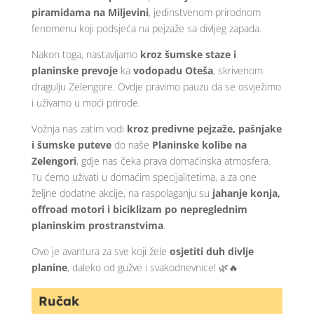
piramidama na Miljevini
, jedinstvenom prirodnom
fenomenu koji podsjeća na pejzaže sa divljeg zapada.
Nakon toga, nastavljamo
kroz šumske staze i
planinske prevoje
ka
vodopadu Oteša
, skrivenom
dragulju Zelengore. Ovdje pravimo pauzu da se osvježimo
i uživamo u moći prirode.
Vožnja nas zatim vodi
kroz predivne pejzaže, pašnjake
i šumske puteve
do naše
Planinske kolibe na
Zelengori
, gdje nas čeka prava domaćinska atmosfera.
Tu ćemo uživati u domaćim specijalitetima, a za one
željne dodatne akcije, na raspolaganju su
jahanje konja,
offroad motori i biciklizam po nepreglednim
planinskim prostranstvima
.
Ovo je avantura za sve koji žele
osjetiti duh divlje
planine
, daleko od gužve i svakodnevnice! 🌿🔥
Ručak