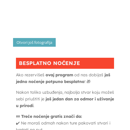
Otvori još fotografija
BESPLATNO NOĆENJE
Ako rezervišeš
ovaj program
od nas dobijaš
još
jedno noćenje potpuno besplatno
! 🎁
Nakon toliko uzbuđenja, najbolja stvar koju možeš
sebi priuštiti je
još jedan dan za odmor i uživanje
u prirodi
.
💤
Treće noćenje gratis znači da:
✔️ Ne moraš odmah nakon ture pakovati stvari i
kretati na put.