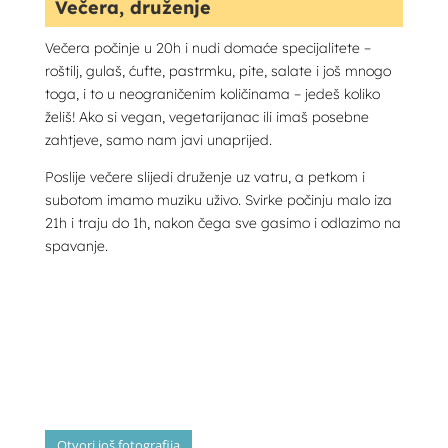
Večera, druženje
Večera počinje u 20h i nudi domaće specijalitete –
roštilj, gulaš, ćufte, pastrmku, pite, salate i još mnogo
toga, i to u neograničenim količinama – jedeš koliko
želiš! Ako si vegan, vegetarijanac ili imaš posebne
zahtjeve, samo nam javi unaprijed.
Poslije večere slijedi druženje uz vatru, a petkom i
subotom imamo muziku uživo. Svirke počinju malo iza
21h i traju do 1h, nakon čega sve gasimo i odlazimo na
spavanje.
Otvori još fotografija