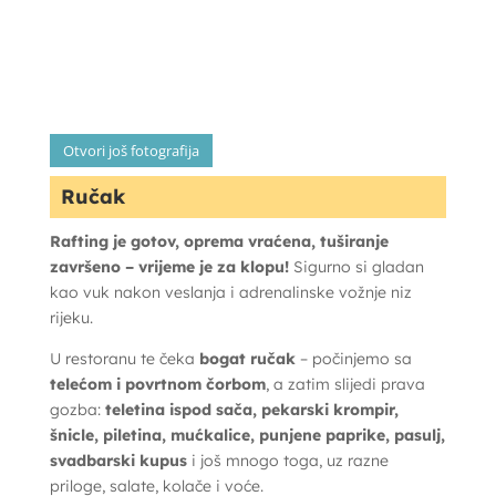
Otvori još fotografija
Ručak
Rafting je gotov, oprema vraćena, tuširanje
završeno – vrijeme je za klopu!
Sigurno si gladan
kao vuk nakon veslanja i adrenalinske vožnje niz
rijeku.
U restoranu te čeka
bogat ručak
– počinjemo sa
telećom i povrtnom čorbom
, a zatim slijedi prava
gozba:
teletina ispod sača, pekarski krompir,
šnicle, piletina, mućkalice, punjene paprike, pasulj,
svadbarski kupus
i još mnogo toga, uz razne
priloge, salate, kolače i voće.