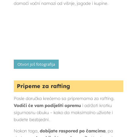
domaći voćni namazi od višnje, jagode i kupine.
Otvori još fotografija
Pripeme za rafting
Posle doručka krećemo sa pripremama za rafting.
Vodiči će vam podijeliti opremu
i održati kratku
sigurnosnu obuku – kako da maksimalno uživate i
budete bezbjedni.
Nakon toga,
dobijate raspored po čamcima
, pa