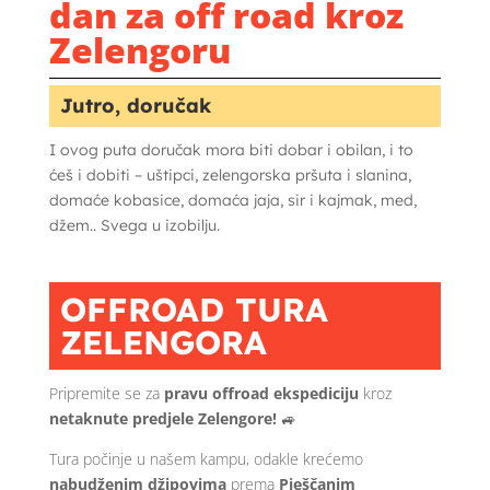
dan za off road kroz
Zelengoru
Jutro, doručak
I ovog puta doručak mora biti dobar i obilan, i to
ćeš i dobiti – uštipci, zelengorska pršuta i slanina,
domaće kobasice, domaća jaja, sir i kajmak, med,
džem.. Svega u izobilju.
OFFROAD TURA
ZELENGORA
Pripremite se za
pravu offroad ekspediciju
kroz
netaknute predjele Zelengore!
🚙
Tura počinje u našem kampu, odakle krećemo
nabudženim džipovima
prema
Pješčanim