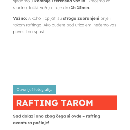
sjedamo u
kombije i terenska vozila
i krećemo ka
startnoj tački. Vožnja traje oko
1h 15min
.
Važno:
Alkohol i opijati su
strogo zabranjeni
prije i
tokom raftinga. Ako budete pod uticajem, nećemo vas
povesti na spust.
Otvori još fotografija
RAFTING TAROM
Sad dolazi ono zbog čega si ovde – rafting
avantura počinje!